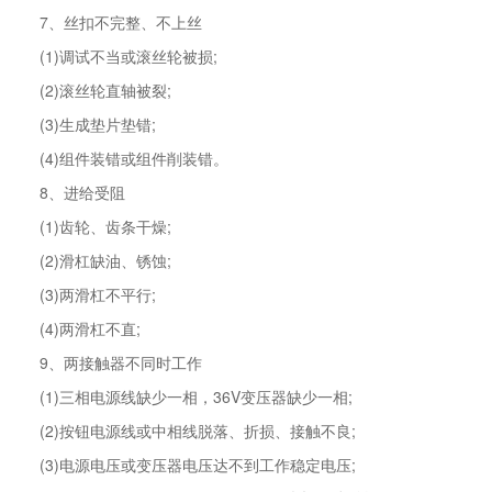
7、丝扣不完整、不上丝
(1)调试不当或滚丝轮被损;
(2)滚丝轮直轴被裂;
(3)生成垫片垫错;
(4)组件装错或组件削装错。
8、进给受阻
(1)齿轮、齿条干燥;
(2)滑杠缺油、锈蚀;
(3)两滑杠不平行;
(4)两滑杠不直;
9、两接触器不同时工作
(1)三相电源线缺少一相，36V变压器缺少一相;
(2)按钮电源线或中相线脱落、折损、接触不良;
(3)电源电压或变压器电压达不到工作稳定电压;