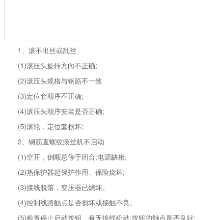
1、滚不出丝或乱丝
(1)滚压头旋转方向不正确;
(2)滚压头规格与钢筋不一致
(3)定位套顺序不正确;
(4)滚压头顺序安装是否正确;
(5)滚轮，定位套损坏;
2、钢筋直螺纹滚丝机不启动
(1)空开，倒顺总停于闭合;电源缺相;
(2)热保护器起保护作用、保险烧坏;
(3)接线脱落，变压器已烧坏。
(4)控制线路触点是否损坏或接触不良。
(5)检查停止启动按钮、有无掉线松动;按钮的触点是否良好;